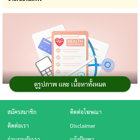
การ
เงิน
การ
ศึกษา
บันเทิง
ดู
หนัง
ดูรูปภาพ และ เนื้อหาทั้งหมด
Music
Station
สมัครสมาชิก
ติดต่อโฆษณา
การทำ
ประกันสุขภาพ
เป็นวิธีลดความเสี่ยงทางการเงิน
ละคร
เมื่อเราเกิดเจ็บป่วยขึ้นมาและจำเป็นต้องใช้เงินก้อนใหญ่ใน
ติดต่อเรา
Disclaimer
การรักษาพยาบาล อย่างน้อยก็ช่วยเซฟเงินออมของเราเอา
บันเทิง
ร่วมงานกับเรา
แจ้งปัญหา
ไว้ได้ แต่ในปัจจุบันมีประกันสุขภาพมากมายหลายแผนจน