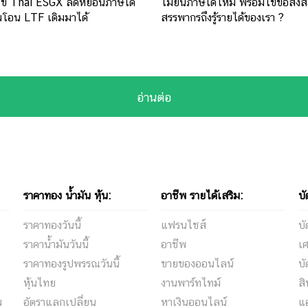
นไข Thai ESGX ลดหย่อนภาษีได้
ไม่ยื่นภาษีได้ไหม พร้อมไขข้อสงส
อมโอน LTF เดิมมาได้
สรรพากรถึงรู้รายได้ของเรา ?
อ่านต่อ
ราคาทอง น้ำมัน หุ้น:
อาชีพ รายได้เสริม:
บั
ราคาทองวันนี้
แฟรนไชส์
บั
ราคาน้ำมันวันนี้
อาชีพ
เ
ราคาทองรูปพรรณวันนี้
ขายของออนไลน์
บั
หุ้นไทย
งานพาร์ทไทม์
สิ
ม
อัตราแลกเปลี่ยน
หาเงินออนไลน์
แอ