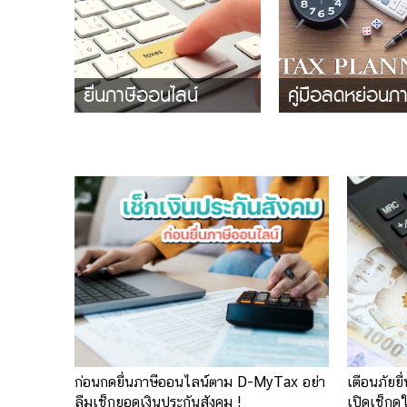
ยื่นภาษีออนไลน์
คู่มือลดหย่อนภา
ก่อนกดยื่นภาษีออนไลน์ตาม D-MyTax อย่า
เตือนภัยยื
ลืมเช็กยอดเงินประกันสังคม !
เปิดเช็กดู