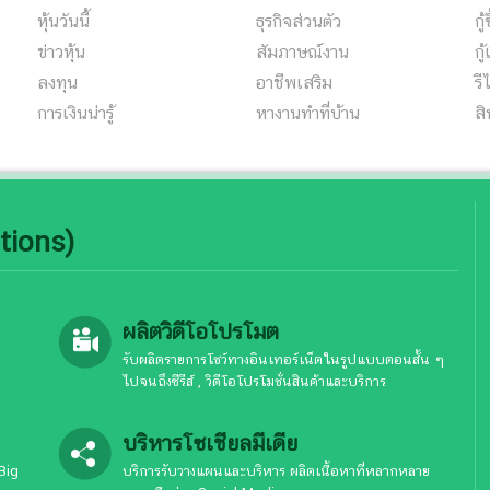
หุ้นวันนี้
ธุรกิจส่วนตัว
กู
ข่าวหุ้น
สัมภาษณ์งาน
กู้
ลงทุน
อาชีพเสริม
ร
การเงินน่ารู้
หางานทําที่บ้าน
สิ
tions)
ผลิตวิดีโอโปรโมต
รับผลิตรายการโชว์ทางอินเทอร์เน็ตในรูปแบบตอนสั้น ๆ
ไปจนถึงซีรีส์ , วิดีโอโปรโมชั่นสินค้าและบริการ
บริหารโซเชียลมีเดีย
Big
บริการรับวางแผนและบริหาร ผลิตเนื้อหาที่หลากหลาย