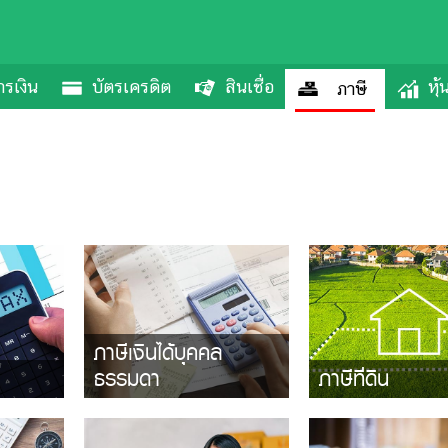
รเงิน
บัตรเครดิต
สินเชื่อ
หุ
ภาษี
ภาษีเงินได้บุคคล
ธรรมดา
ภาษีที่ดิน