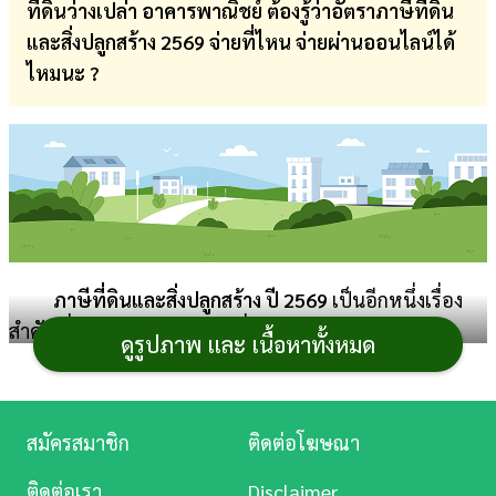
ที่ดินว่างเปล่า อาคารพาณิชย์ ต้องรู้ว่าอัตราภาษีที่ดิน
การ
และสิ่งปลูกสร้าง 2569 จ่ายที่ไหน จ่ายผ่านออนไลน์ได้
เงิน
ไหมนะ ?
การ
ศึกษา
บันเทิง
ดู
หนัง
ภาษีที่ดินและสิ่งปลูกสร้าง ปี 2569
เป็นอีกหนึ่งเรื่อง
สำคัญที่เจ้าของบ้าน เจ้าของที่ดิน และผู้ประกอบการควร
Music
ดูรูปภาพ และ เนื้อหาทั้งหมด
ทำความเข้าใจให้ชัดเจน เพราะนอกจากจะต้องวางแผนค่า
Station
ใช้จ่ายล่วงหน้าแล้ว ปีนี้ยังมีความเปลี่ยนแปลงสำคัญหลาย
ละคร
ประเด็น ทั้งการจัดเก็บ
ภาษี
ในอัตราปกติเต็มจำนวนโดยไม่มี
สมัครสมาชิก
ติดต่อโฆษณา
มาตรการลดหย่อน และยังมีการขยายระยะเวลาการชำระ
บันเทิง
ภาษีออกไป ดังนั้น เพื่อไม่ให้จ่ายล่าช้าเกินกำหนดและเกิด
ติดต่อเรา
Disclaimer