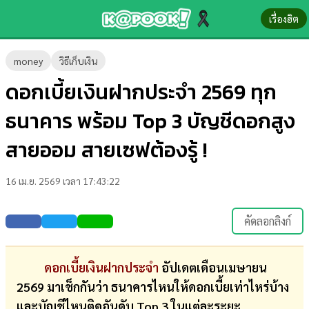
เรื่องฮิต
ข่าว-
money
วิธีเก็บเงิน
ความ
ดอกเบี้ยเงินฝากประจํา 2569 ทุก
รู้
ธนาคาร พร้อม Top 3 บัญชีดอกสูง
ข่าว
สายออม สายเซฟต้องรู้ !
ข่าว
16 เม.ย. 2569 เวลา 17:43:22
บันเทิง
ตรวจ
คัดลอกลิงก์
หวย
ผล
ดอกเบี้ยเงินฝากประจำ
อัปเดตเดือนเมษายน
บอล
2569 มาเช็กกันว่า ธนาคารไหนให้ดอกเบี้ยเท่าไหร่บ้าง
สด
และบัญชีไหนติดอันดับ Top 3 ในแต่ละระยะ