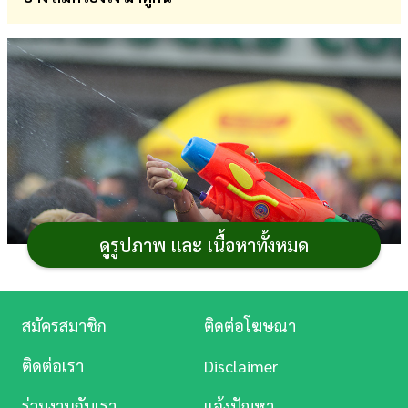
การ
เงิน
การ
ศึกษา
บันเทิง
ดู
หนัง
ดูรูปภาพ และ เนื้อหาทั้งหมด
Music
Station
ภาพจาก : ARZTSAMUI / Shutterstock.com
สมัครสมาชิก
ติดต่อโฆษณา
ละคร
ช่วงเทศกาล
สงกรานต์
เป็นช่วงที่หลายคนเดินทางกลับ
ติดต่อเรา
Disclaimer
บ้านหรือท่องเที่ยวต่างจังหวัดกันอย่างหนาแน่น ทำให้ความ
บันเทิง
เสี่ยงในการเกิดอุบัติเหตุเพิ่มขึ้น บริษัทประกันภัยหลายแห่ง
ร่วมงานกับเรา
แจ้งปัญหา