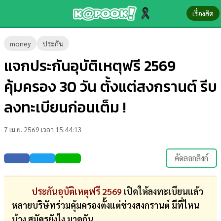
เรื่องฮิต
ข่าว-
money
ประกัน
ความ
แจกประกันอุบัติเหตุฟรี 2569
รู้
คุ้มครอง 30 วัน ตั้งแต่สงกรานต์ รีบ
ข่าว
ลงทะเบียนก่อนเต็ม !
ข่าว
7 เม.ย. 2569 เวลา 15:44:13
บันเทิง
ตรวจ
คัดลอกลิงก์
หวย
ผล
ประกันอุบัติเหตุฟรี 2569
เปิดให้ลงทะเบียนแล้ว
บอล
หลายบริษัทร่วมคุ้มครองตั้งแต่ช่วงสงกรานต์ มีที่ไหน
สด
บ้าง สมัครยังไง มาดูกัน