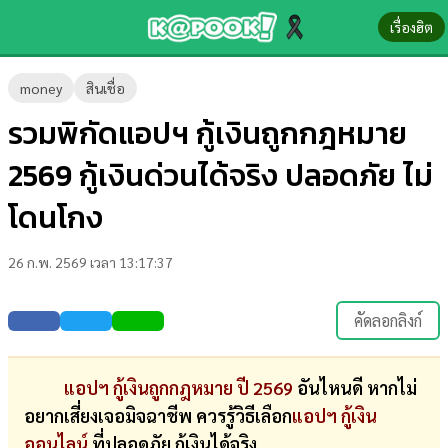
เรื่องฮิต
ข่าว-
money
สินเชื่อ
ความ
รวมพิกัดแอปฯ กู้เงินถูกกฎหมาย
รู้
2569 กู้เงินด่วนได้จริง ปลอดภัย ไม่
ข่าว
โดนโกง
ข่าว
26 ก.พ. 2569 เวลา 13:17:37
บันเทิง
ตรวจ
คัดลอกลิงก์
หวย
ผล
แอปฯ กู้เงินถูกกฎหมาย ปี 2569
อันไหนดี หากไม่
บอล
อยากเสี่ยงเจอมิจฉาชีพ ควรรู้วิธีเลือก
แอปฯ กู้เงิน
สด
ออนไลน์
ที่ปลอดภัย กู้เงินได้จริง