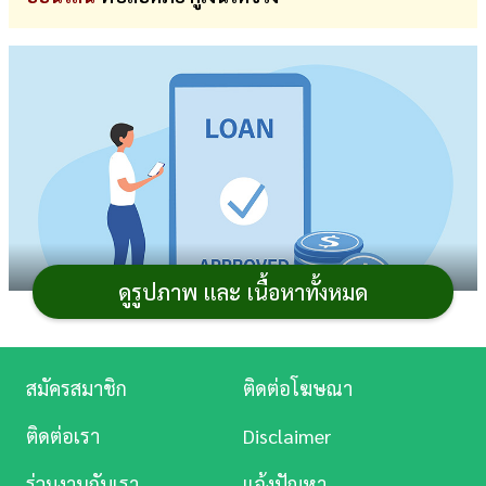
การ
เงิน
การ
ศึกษา
บันเทิง
ดู
หนัง
ดูรูปภาพ และ เนื้อหาทั้งหมด
Music
Station
สมัครสมาชิก
ติดต่อโฆษณา
การขอ
สินเชื่อ
หรือกู้เงินเป็นอีกหนึ่งทางเลือกที่ช่วย
ละคร
เสริมสภาพคล่องทาง
การเงิน
ได้ โดยเฉพาะในยุคที่มีบริการ
กู้
ติดต่อเรา
Disclaimer
เงินออนไลน์
ผ่านแอปพลิเคชันหลากหลาย ทำให้เราเข้าถึง
บันเทิง
ร่วมงานกับเรา
แจ้งปัญหา
แหล่งเงินทุนได้สะดวกมากขึ้น สิ่งสำคัญก็คือควรเลือกใช้