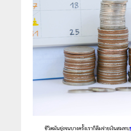
ชีวิตมันยุ่งจนบางครั้งเราก็ลืมจ่ายเงินสมทบ