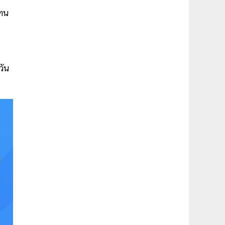
แทน
วัน