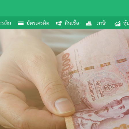
รเงิน
บัตรเครดิต
สินเชื่อ
ภาษี
หุ