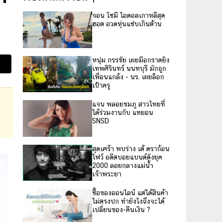
จอน โซมี ไอดอลเกาหลีสุด
ฮอต อวดหุ่นแซ่บเกินต้าน
หนุ่ม กรรชัย เผยมือกราดยิง
เทพศิรินทร์ นนทบุรี มักถูก
เพื่อนแกล้ง - นร. เผยล็อก
เป้าครู
แจน พลอยชมภู สาวไทยที่
ได้ร่วมงานกับ แทยอน
SNSD
สุดเศร้า พบร่าง เต้ ดราก้อน
ไฟว์ อดีตบอยแบนด์ดังยุค
2000 ลอยกลางแม่น้ำ
เจ้าพระยา
ซื้อของออนไลน์ แต่ได้สินค้า
ไม่ตรงปก ทำยังไงถึงจะได้
เปลี่ยนของ-คืนเงิน ?