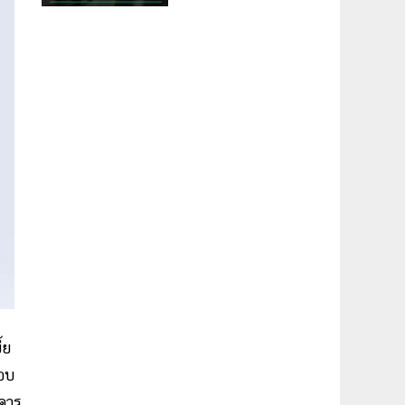
้ย
รอบ
าคาร