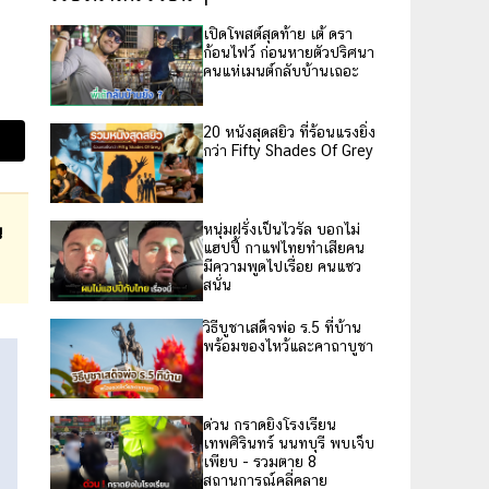
เปิดโพสต์สุดท้าย เต้ ดรา
ก้อนไฟว์ ก่อนหายตัวปริศนา
คนแห่เมนต์กลับบ้านเถอะ
20 หนังสุดสยิว ที่ร้อนแรงยิ่ง
กว่า Fifty Shades Of Grey
น
หนุ่มฝรั่งเป็นไวรัล บอกไม่
แฮปปี้ กาแฟไทยทำเสียคน
มีความพูดไปเรื่อย คนแซว
สนั่น
วิธีบูชาเสด็จพ่อ ร.5 ที่บ้าน
พร้อมของไหว้และคาถาบูชา
ด่วน กราดยิงโรงเรียน
เทพศิรินทร์ นนทบุรี พบเจ็บ
เพียบ - รวมตาย 8
สถานการณ์คลี่คลาย