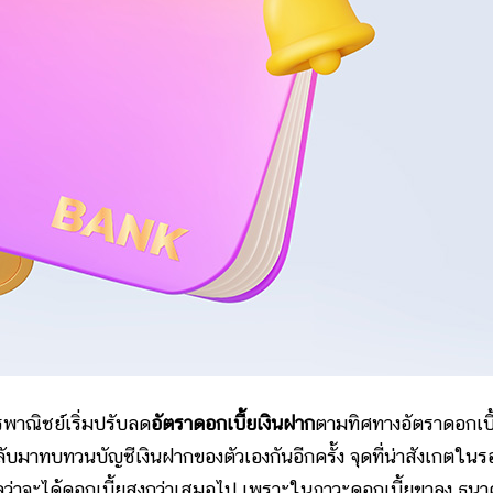
ณิชย์เริ่มปรับลด
อัตราดอกเบี้ยเงินฝาก
ตามทิศทางอัตราดอกเบี
ลับมาทบทวนบัญชีเงินฝากของตัวเองกันอีกครั้ง จุดที่น่าสังเกตใน
ปลว่าจะได้ดอกเบี้ยสูงกว่าเสมอไป เพราะในภาวะดอกเบี้ยขาลง ธน