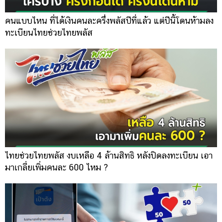
คนแบบไหน ที่ได้เงินคนละครึ่งพลัสปีที่แล้ว แต่ปีนี้โดนห้ามลง
ทะเบียนไทยช่วยไทยพลัส
ไทยช่วยไทยพลัส งบเหลือ 4 ล้านสิทธิ หลังปิดลงทะเบียน เอา
มาเกลี่ยเพิ่มคนละ 600 ไหม ?