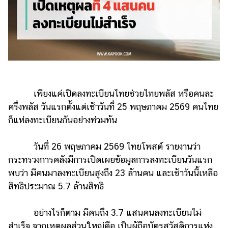
รถยนต์
บ้าน
และ
การ
ตกแต่ง
มือ
เพียงแค่เปิดลงทะเบียนไทยช่วยไทยพลัส หรือคนละ
ถือ
ครึ่งพลัส วันแรกตั้งแต่เช้าวันที่ 25 พฤษภาคม 2569 คนไทย
ราคา
ก็แห่ลงทะเบียนกันอย่างท่วมท้น
ทอง
วันที่ 26 พฤษภาคม 2569 ไทยโพสต์ รายงานว่า
ราคา
น้ำมัน
กระทรวงการคลังมีการเปิดเผยข้อมูลการลงทะเบียนวันแรก
พบว่า มีคนมาลงทะเบียนสูงถึง 23 ล้านคน และเช้าวันนี้เหลือ
วา
สิทธิประมาณ 5.7 ล้านสิทธิ
ไร
ตี้
อย่างไรก็ตาม มีคนถึง 3.7 แสนคนลงทะเบียนไม่
สำเร็จ จากเหตุผลส่วนใหญ่คือ เป็นผู้ถือบัตรสวัสดิการแห่ง