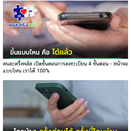
คนละครึ่งพลัส เปิดขั้นตอนการลงทะเบียน 4 ขั้นตอน - หน้าจอ
แบบไหน เราได้ 100%