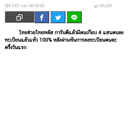
เงิน
0 543 เวลา 00:00:00
120,020
การ
ศึกษา
บันเทิง
ไทยช่วยไทยพลัส การันตีแล้วมีคนเกือบ 4 แสนคนลง
ทะเบียนแล้วแห้ว 100% หลังผ่านพ้นการลงทะเบียนคนละ
รูปภาพ
ครึ่งวันแรก
ดู
หนัง
Music
Station
ละคร
บันเทิง
เกาหลี
ไลฟ์