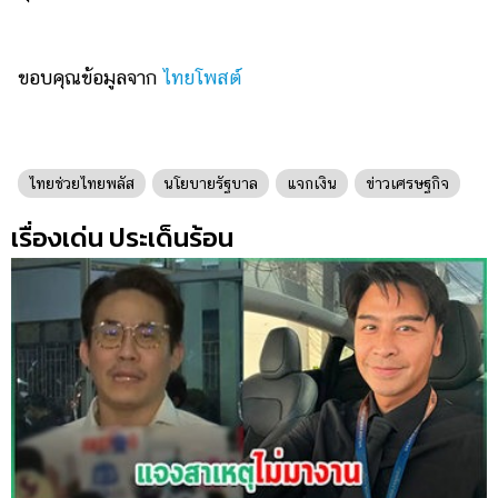
ออนไลน์
ติดต่อ
โฆษณา
ขอบคุณข้อมูลจาก
ไทยโพสต์
แจ้ง
ปัญหา
ร่วม
ไทยช่วยไทยพลัส
นโยบายรัฐบาล
แจกเงิน
ข่าวเศรษฐกิจ
งาน
เรื่องเด่น ประเด็นร้อน
กับ
เรา