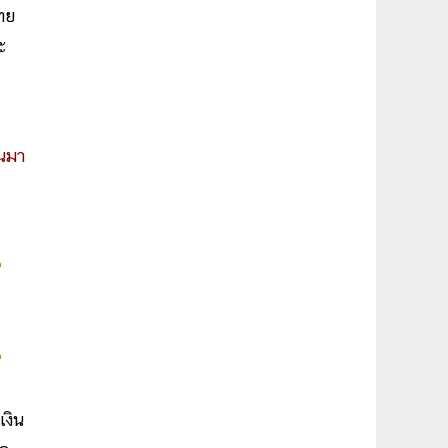
ไทย
ะ
วนมา
เงิน