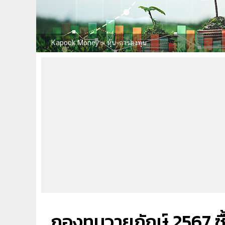
Kapook Money
>
หุ้น-การลงทุน
กองทุนวายุภักษ์ 2567 ซื้