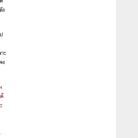
ุด
ัง
ไป
พาะ
คง
ม
ด้
ละ