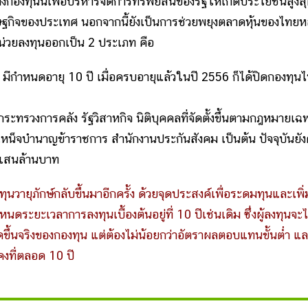
ั้งกองทุนนี้เพื่อบริหารจัดการทรัพย์สินของรัฐให้เกิดประโยชน์สูงส
ฐกิจของประเทศ นอกจากนี้ยังเป็นการช่วยพยุงตลาดหุ้นของไทยหล
น่วยลงทุนออกเป็น 2 ประเภท คือ
ป มีกำหนดอายุ 10 ปี เมื่อครบอายุแล้วในปี 2556 ก็ได้ปิดกองทุน
น กระทรวงการคลัง รัฐวิสาหกิจ นิติบุคคลที่จัดตั้งขึ้นตามกฎหมายเฉ
ำเหน็จบำนาญข้าราชการ สำนักงานประกันสังคม เป็นต้น ปัจจุบันยัง
 แสนล้านบาท
นวายุภักษ์กลับขึ้นมาอีกครั้ง ด้วยจุดประสงค์เพื่อระดมทุนและเพิ่
ะยะเวลาการลงทุนเบื้องต้นอยู่ที่ 10 ปีเช่นเดิม ซึ่งผู้ลงทุนจะไ
ขึ้นจริงของกองทุน แต่ต้องไม่น้อยกว่าอัตราผลตอบแทนขั้นต่ำ แ
คงที่ตลอด 10 ปี