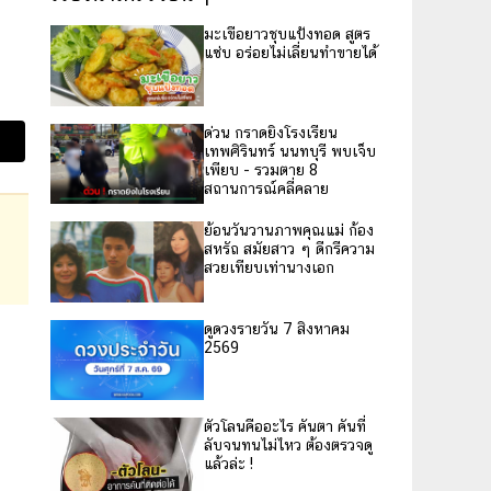
มะเขือยาวชุบแป้งทอด สูตร
แซ่บ อร่อยไม่เลี่ยนทำขายได้
ด่วน กราดยิงโรงเรียน
เทพศิรินทร์ นนทบุรี พบเจ็บ
เพียบ - รวมตาย 8
สถานการณ์คลี่คลาย
ย้อนวันวานภาพคุณแม่ ก้อง
สหรัถ สมัยสาว ๆ ดีกรีความ
สวยเทียบเท่านางเอก
ดูดวงรายวัน 7 สิงหาคม
2569
ตัวโลนคืออะไร คันตา คันที่
ลับจนทนไม่ไหว ต้องตรวจดู
แล้วล่ะ !