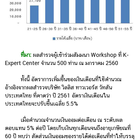
ที่มา:
ผลสำรวจผู้เข้าร่วมสัมมนา Workshop ที่ K-
Expert Center จำนวน 500 ท่าน ณ มกราคม 2560
ทั้งนี้ อัตราการเพิ่มขึ้นของเงินเดือนที่ใช้คำนวณ
อ้างอิงจากผลสำรวจบริษัท วิลลิส ทาวเวอร์ส วัทสัน
ประเทศไทย ที่คาดว่า ปี 2561 อัตราเงินเดือนใน
ประเทศไทยจะปรับขึ้นเฉลี่ย 5.5%
เมื่อคำนวณจำนวนเงินออมต่อเดือน ณ ระดับผล
ตอบแทน 5% ต่อปี โดยเก็บเงินทุกเดือนจนถึงอายุเกษียณที่
60 ปี พบว่า สัดส่วนเงินออมของรายได้ต่อเดือนที่ทำให้บรรลุ