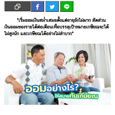
เงิน
การ
ศึกษา
"เริ่มออมเงินสม่ำเสมอตั้งแต่อายุยังไม่มาก สัดส่วน
เงินออมของรายได้ต่อเดือนเพื่อบรรลุเป้าหมายเกษียณจะได้
บันเทิง
ไม่สูงนัก และเกษียณได้อย่างไม่ลำบาก"
รูปภาพ
ดู
หนัง
Music
Station
ละคร
บันเทิง
เกาหลี
ไลฟ์