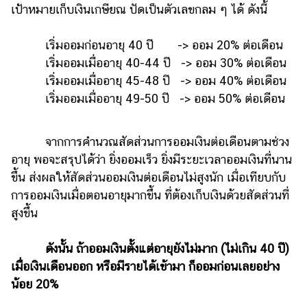
เป้าหมายเก็บเงินเกษียณ ปัดเป็นตัวเลขกลม ๆ ได้ ดังนี้
เริ่มออมก่อนอายุ 40 ปี -> ออม 20% ต่อเดือน
เริ่มออมเมื่ออายุ 40-44 ปี -> ออม 30% ต่อเดือน
เริ่มออมเมื่ออายุ 45-48 ปี -> ออม 40% ต่อเดือน
เริ่มออมเมื่ออายุ 49-50 ปี -> ออม 50% ต่อเดือน
จากการคำนวณสัดส่วนการออมเงินต่อเดือนตามช่วง
อายุ พอจะสรุปได้ว่า ยิ่งออมเร็ว ยิ่งมีระยะเวลาออมเงินที่นาน
ขึ้น ส่งผลให้สัดส่วนออมเงินต่อเดือนไม่สูงนัก เมื่อเทียบกับ
การออมเงินเมื่อตอนอายุมากขึ้น ที่ต้องเก็บเงินด้วยสัดส่วนที่
สูงขึ้น
ดังนั้น ถ้าออมเงินตั้งแต่อายุยังไม่มาก (ไม่เกิน 40 ปี)
เมื่อเงินเดือนออก หรือมีรายได้เข้ามา ก็ออมก่อนเลยอย่าง
น้อย 20%