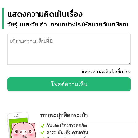
แสดงความคิดเห็นเรื่อง
วัยรุ่น และวัยเก๋า…ออมอย่างไร ให้สบายทันเกษียณ
แสดงความเห็นในชื่อของ
โพสต์ความเห็น
พกกระปุกติดกระเป๋า
อัพเดตเรื่องราวสุดฮิต
สาระ บันเทิง ครบครัน