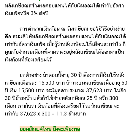
หลังเกษียณสร้างผลตอบแทนให้กับเงินออมได้เท่ากับอัตรา
เงินเฟ้อหรือ 3% ต่อปี
การคำนวณเงินก้อน ณ วันเกษียณ ขอใช้วิธีอย่างง่าย
คือ สมมติให้หลังเกษียณสร้างผลตอบแทนให้กับเงินออมได้
เท่ากับอัตราเงินเฟ้อ เมื่อรู้ว่าหลังเกษียณใช้เดือนละเท่าไร ก็
คูณกับจำนวนเดือนที่คาดว่าจะอยู่หลังเกษียณได้ออกมาเป็น
เงินก้อนที่ต้องเตรียมไว้
ยกตัวอย่าง ถ้าตอนนี้อายุ 30 ปี ต้องการมีเงินใช้หลัง
เกษียณเดือนละ 15,500 บาท ถ้าวางแผนเกษียณเมื่ออายุ 60
ปี เงิน 15,500 บาท จะมีมูลค่าประมาณ 37,623 บาท ในอีก
30 ปีข้างหน้า แล้วถ้าใช้จ่ายหลังเกษียณ 25 ปี หรือ 300
เดือน เท่ากับว่า เงินก้อนที่ต้องเตรียมไว้ ณ วันเกษียณ จะ
เท่ากับ 37,623 x 300 = 11.3 ล้านบาท
ออมเงินแค่ไหน ถึงจะเพียงพอ