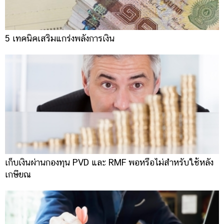
5 เทคนิคเสริมแกร่งพลังการเงิน
เก็บเงินผ่านกองทุน PVD และ RMF พอหรือไม่สำหรับใช้หลัง
เกษียณ