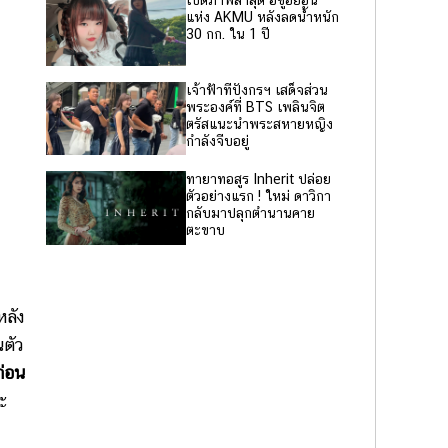
เปิดภาพล่าสุด อีซูฮยอน
แห่ง AKMU หลังลดน้ำหนัก
30 กก. ใน 1 ปี
เจ้าฟ้าทีปังกรฯ เสด็จส่วน
พระองค์ที่ BTS เพลินจิต
ตรัสแนะนำพระสหายหญิง
กำลังจีบอยู่
ทายาทอสูร Inherit ปล่อย
ตัวอย่างแรก ! ใหม่ ดาวิกา
กลับมาปลุกตำนานคาย
ตะขาบ
หลัง
นตัว
ก่อน
ะ