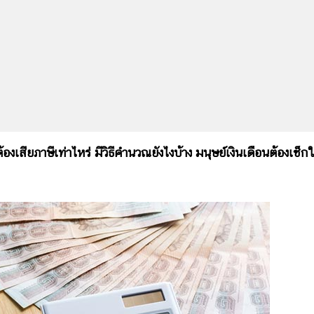
ยภาษีเท่าไหร่ มีวิธีคำนวณยังไงบ้าง มนุษย์เงินเดือนต้องเช็กใ