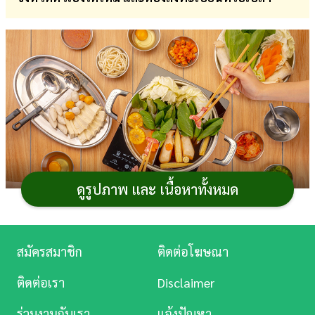
การ
เงิน
การ
ศึกษา
บันเทิง
ดู
หนัง
ดูรูปภาพ และ เนื้อหาทั้งหมด
Music
Station
สมัครสมาชิก
ติดต่อโฆษณา
เที่ยวดีมีคืน 2568
เป็นโครงการกระตุ้นการ
ท่องเที่ยว
ละคร
ในประเทศช่วงปลายปีที่หลายคนรอคอย ซึ่งนอกจากจะใช้
ติดต่อเรา
Disclaimer
สิทธิ
ลดหย่อนภาษี 2568
จากค่าใช้จ่ายในการเข้าพักโรงแรม
บันเทิง
ร่วมงานกับเรา
แจ้งปัญหา
ได้แล้ว ค่าอาหารจากร้านอาหารที่เข้าร่วมโครงการก็