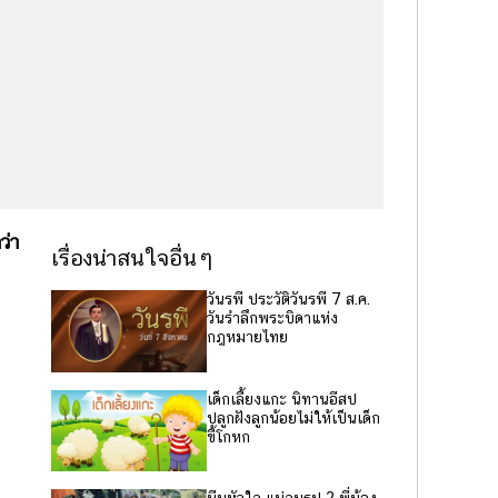
ว่า
เรื่องน่าสนใจอื่นๆ
วันรพี ประวัติวันรพี 7 ส.ค.
วันรำลึกพระบิดาแห่ง
กฎหมายไทย
เด็กเลี้ยงแกะ นิทานอีสป
ปลูกฝังลูกน้อยไม่ให้เป็นเด็ก
ขี้โกหก
บีบหัวใจ แม่จูบรูป 2 พี่น้อง