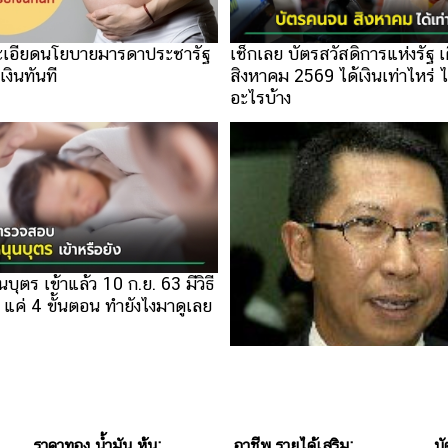
ะเอียดนโยบายมารดาประชารัฐ
เช็กเลย บัตรสวัสดิการแห่งรัฐ เ
เงินทันที
สิงหาคม 2569 ได้เงินเท่าไหร่ ได
อะไรบ้าง
นบุตร เข้าแล้ว 10 ก.ย. 63 มีวิธี
ๆ แค่ 4 ขั้นตอน ทำยังไงมาดูเลย
ข่าว สคร.เห็นชอบหลักเกณฑ์เงิ
รัฐวิสาหกิจ ขาดทุน
ราคาทอง น้ำมัน หุ้น:
อาชีพ รายได้เสริม:
บั