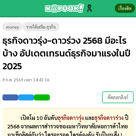
เรื่องฮิต
ข่าว-
money
รายได้เสริม-ธุรกิจ
ความ
ธุรกิจดาวรุ่ง-ดาวร่วง 2568 มีอะไร
รู้
บ้าง อัปเดตเทรนด์ธุรกิจมาแรงในปี
ข่าว
2025
ข่าว
9 ก.ค. 2569 เวลา 14:43:16
บันเทิง
ตรวจ
คัดลอกลิงก์
หวย
ผล
เปิดโผ 10 อันดับ
ธุรกิจดาวรุ่ง
และ
ธุรกิจดาวร่วง
ปี
บอล
2568 จากผลการสำรวจของมหาวิทยาลัยหอการค้าไทย
สด
มาเช็กลิสต์กันว่า ใครจะรอด ใครต้องลุ้น รับปีมะเส็ง !