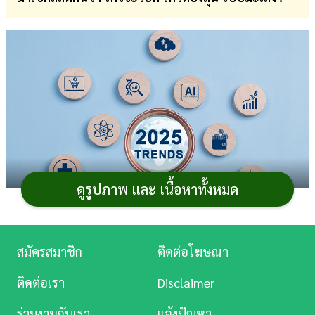
การ
เงิน
การ
ศึกษา
บันเทิง
ดู
หนัง
ดูรูปภาพ และ เนื้อหาทั้งหมด
Music
Station
สมัครสมาชิก
ติดต่อโฆษณา
การดำเนินธุรกิจต่าง ๆ ต้องปรับตัวให้สอดคล้องกับ
ละคร
สภาพสังคมและสภาพ
เศรษฐกิจ
ที่เปลี่ยนแปลงไปตามกาล
ติดต่อเรา
Disclaimer
เวลา ในแต่ละปีเราจึงเห็น
เทรนด์ธุรกิจ
น่าสนใจเกิดขึ้นมา
บันเทิง
ร่วมงานกับเรา
แจ้งปัญหา
ใหม่มากมาย ในขณะที่ธุรกิจดั้งเดิมบางประเภทกลับต้องปิด