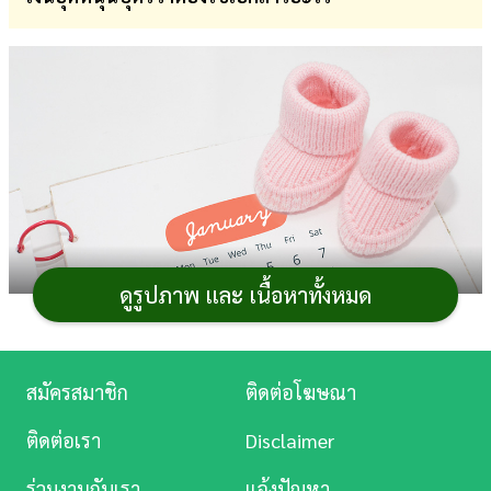
การ
เงิน
การ
ศึกษา
บันเทิง
ดู
หนัง
ดูรูปภาพ และ เนื้อหาทั้งหมด
Music
Station
สมัครสมาชิก
ติดต่อโฆษณา
ละคร
โครงการเงินอุดหนุนเพื่อการเลี้ยงดูเด็กแรกเกิด หรือ
ติดต่อเรา
Disclaimer
บันเทิง
เงินอุดหนุนบุตร
เป็นหนึ่งในสวัสดิการของรัฐที่เด็กแรกเกิดมี
ร่วมงานกับเรา
แจ้งปัญหา