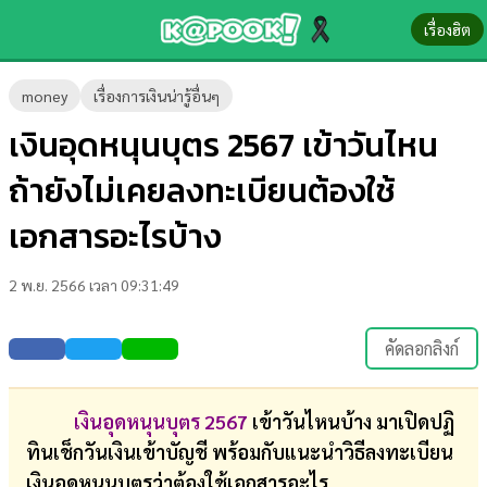
เรื่องฮิต
ข่าว-
money
เรื่องการเงินน่ารู้อื่นๆ
ความ
เงินอุดหนุนบุตร 2567 เข้าวันไหน
รู้
ถ้ายังไม่เคยลงทะเบียนต้องใช้
ข่าว
เอกสารอะไรบ้าง
ข่าว
2 พ.ย. 2566 เวลา 09:31:49
บันเทิง
ตรวจ
คัดลอกลิงก์
หวย
ผล
เงินอุดหนุนบุตร 2567
เข้าวันไหนบ้าง มาเปิดปฏิ
บอล
ทินเช็กวันเงินเข้าบัญชี พร้อมกับแนะนำวิธีลงทะเบียน
สด
เงินอุดหนุนบุตรว่าต้องใช้เอกสารอะไร