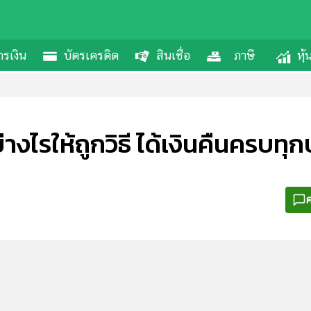
รเงิน
บัตรเครดิต
สินเชื่อ
ภาษี
หุ
งไรให้ถูกวิธี ได้เงินคืนครบทุก
ค