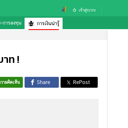
เข้าสู่ระบบ
้น-การลงทุน
การเงินน่ารู้
บาท !
วามคิดเห็น