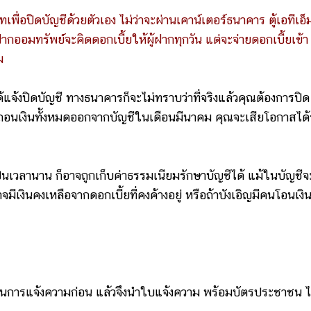
เพื่อปิดบัญชีด้วยตัวเอง ไม่ว่าจะผ่านเคาน์เตอร์ธนาคาร ตู้เอทีเอ็
ฝากออมทรัพย์จะคิดดอกเบี้ยให้ผู้ฝากทุกวัน แต่จะจ่ายดอกเบี้ยเข้า
คม
้แจ้งปิดบัญชี ทางธนาคารก็จะไม่ทราบว่าที่จริงแล้วคุณต้องการปิด
ช่น ถอนเงินทั้งหมดออกจากบัญชีในเดือนมีนาคม คุณจะเสียโอกาสได้
ป็นเวลานาน ก็อาจถูกเก็บค่าธรรมเนียมรักษาบัญชีได้ แม้ในบัญชีจ
จมีเงินคงเหลือจากดอกเบี้ยที่คงค้างอยู่ หรือถ้าบังเอิญมีคนโอนเงิน
ง
นินการแจ้งความก่อน แล้วจึงนำใบแจ้งความ พร้อมบัตรประชาชน 