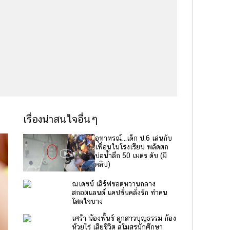
เรื่องน่าสนใจอื่นๆ
อุทาหรณ์...เด็ก ป.6 เล่นกับ
เพื่อนในโรงเรียน พลัดตก
บ่อน้ำลึก 50 เมตร ดับ (มี
คลิป)
ณเดชน์ เสิร์ฟชอตหวานกลาง
สกอตแลนด์ แคปชั่นคลั่งรัก ทำคน
โสดใจบาง
เศร้า น้องพั้นช์ ลูกสาวบุญธรรม ก้อง
ห้วยไร่ เสียชีวิต สโมสรนักศึกษา