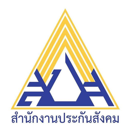
ไตล์
ดูด
วง
ผู้
หญิง
ผู้ชาย
สุขภาพ
ท่อง
เที่ยว
สูตร
อาหาร
ง่ายๆ
ช้อป
ปิ้ง