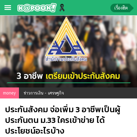
เรื่องฮิต
ข่าว-
ความ
รู้
ข่าว
ข่าว
บันเทิง
ตรวจ
money
ข่าวการเงิน - เศรษฐกิจ
หวย
ประกันสังคม จ่อเพิ่ม 3 อาชีพเป็นผู้
ผล
บอล
ประกันตน ม.33 ใครเข้าข่าย ได้
สด
ประโยชน์อะไรบ้าง
การ