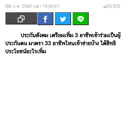
เงิน
6 ก.พ. 2568 เวลา 10:06:07
92,935
การ
ศึกษา
บันเทิง
ประกันสังคม เตรียมเพิ่ม 3 อาชีพเข้าร่วมเป็นผู้
ประกันตน มาตรา 33 อาชีพไหนเข้าข่ายบ้าง ได้สิทธิ
รูปภาพ
ประโยชน์อะไรเพิ่ม
ดู
หนัง
Music
Station
ละคร
บันเทิง
เกาหลี
ไลฟ์