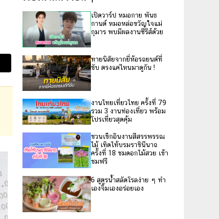
เปิดวาร์ป หมอกาย พันธ
กานต์ หมอหล่อขวัญใจแม่
กุมาร พบมีผลงานซีรีส์ด้วย
ทายนิสัยจากยี่ห้อรถยนต์ที่
ขับ ตรงแค่ไหนมาดูกัน !
งานไทยเที่ยวไทย ครั้งที่ 79
รวม 3 งานท่องเที่ยว พร้อม
โปรเที่ยวสุดคุ้ม
ชวนเช็กอินงานสีสรรพรรณ
ไม้ เทิดไท้บรมราชินีนาถ
ครั้งที่ 18 ชมดอกไม้สวย เข้า
ชมฟรี
6 สูตรน้ำสลัดโรลง่าย ๆ ทำ
เองจิ้มเองอร่อยเอง