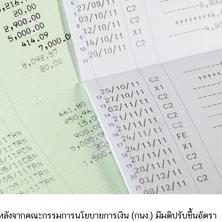
ลังจากคณะกรรมการนโยบายการเงิน (กนง.) มีมติปรับขึ้นอัตรา