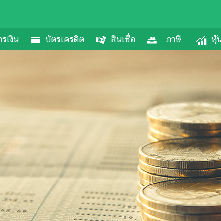
รเงิน
บัตรเครดิต
สินเชื่อ
ภาษี
หุ