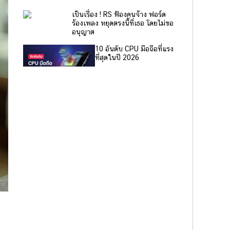
เป็นเรื่อง ! RS ฟ้องคนจ้าง ฟอร์ด
ร้องเพลง หยุดตรงนี้ที่เธอ โดยไม่ขอ
อนุญาต
10 อันดับ CPU มือถือที่แรง
ที่สุดในปี 2026