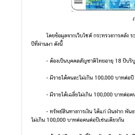
โดยข้อมูลจากเว็บไซต์ กระทรวงการคลัง ระบุค
ปีที่ผ่านมา ดังนี้
- ต้องเป็นบุคคลสัญชาติไทยอายุ 18 ปีบริบูร
- มีรายได้คนละไม่เกิน 100,000 บาทต่อปี
- มีรายได้เฉลี่ยไม่เกิน 100,000 บาทต่อคน
- ทรัพย์สินทางการเงิน ได้แก่ เงินฝาก พันธบั
ไม่เกิน 100,000 บาทต่อคนต่อปีเช่นเดียวกัน