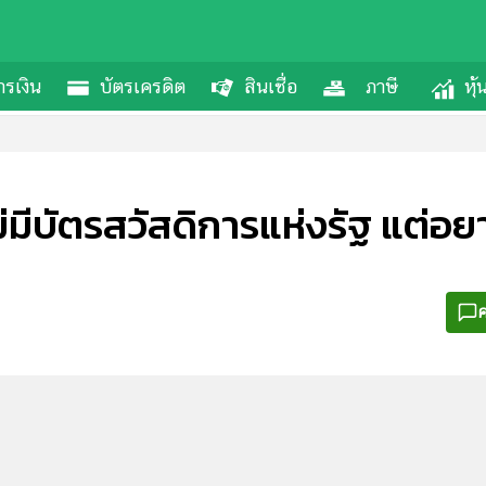
รเงิน
บัตรเครดิต
สินเชื่อ
ภาษี
หุ
มีบัตรสวัสดิการแห่งรัฐ แต่อย
ค