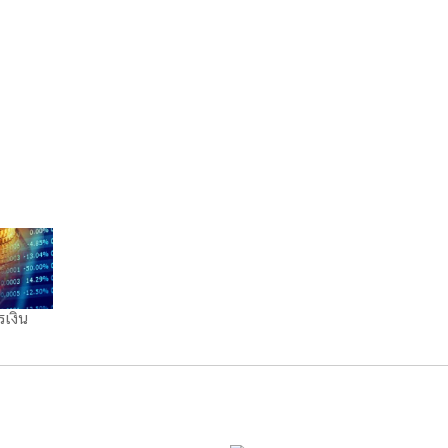
รเงิน