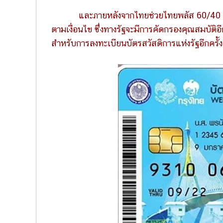
และภายหลังจากไทยช่วยไทยพลัส 60/40 ก็
ตามเงื่อนไข ซึ่งทางรัฐจะมีการคัดกรองคุณสมบัติอีก
สำหรับการลงทะเบียนบัตรสวัสดิการแห่งรัฐอีกครั้ง