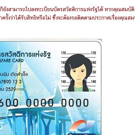
ยังสามารถไปลงทะเบียนบัตรสวัสดิการแห่งรัฐได้ หากคุณสมบัติ
ครั้งว่าได้รับสิทธิหรือไม่ ซึ่งจะต้องรอติดตามประกาศเรื่องคุณสมบ