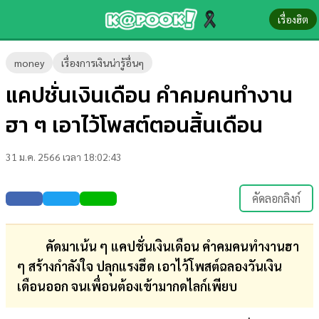
เรื่องฮิต
ข่าว-
money
เรื่องการเงินน่ารู้อื่นๆ
ความ
แคปชั่นเงินเดือน คำคมคนทำงาน
รู้
ฮา ๆ เอาไว้โพสต์ตอนสิ้นเดือน
ข่าว
31 ม.ค. 2566 เวลา 18:02:43
ข่าว
บันเทิง
คัดลอกลิงก์
ตรวจ
หวย
คัดมาเน้น ๆ แคปชั่นเงินเดือน คำคมคนทำงานฮา
ๆ สร้างกำลังใจ ปลุกแรงฮึด เอาไว้โพสต์ฉลองวันเงิน
ผล
เดือนออก จนเพื่อนต้องเข้ามากดไลก์เพียบ
บอล
สด