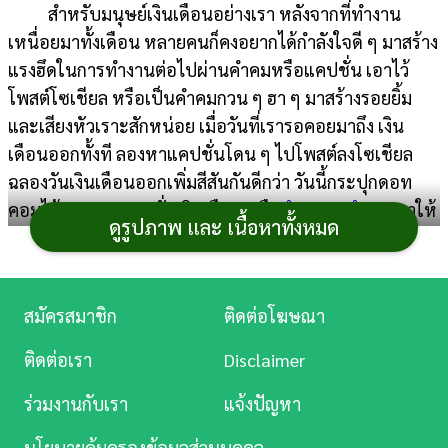
สำหรับมนุษย์เงินเดือนอย่างเรา หลังจากที่ทำงาน
การ
เหนื่อยมาทั้งเดือน หลายคนก็คงอยากได้กำลังใจดี ๆ มาสร้าง
เงิน
แรงฮึดในการทำงานต่อไปผ่านคำคมหรือแคปชั่น เอาไว้
โพสต์โซเชียล หรือเป็นคำคมกวน ๆ ฮา ๆ มาสร้างรอยยิ้ม
การ
และเสียงหัวเราะสักหน่อย เมื่อวันที่เรารอคอยมาถึง เงิน
ศึกษา
เดือนออกทั้งที ลองหาแคปชั่นโดน ๆ ไปโพสต์ลงโซเชียล
บันเทิง
ฉลองวันเงินเดือนออกเพิ่มสีสันกันดีกว่า วันนี้กระปุกดอท
คอมได้รวบรวมแคปชั่นเงินเดือน หรือ
คำคมคนทำงาน
มาให้
ดูรูปภาพ และ เนื้อหาทั้งหมด
ดู
แล้ว ไม่ว่าจะเป็น
แคปชั่นเงินเดือนออก
แคปชั่นเงินเดือน
หนัง
หมด
หรือ
แคปชั่นมนุษย์เงินเดือน
แต่ละประโยครับรองโดน
ใจคนทำงานแน่นอน
Music
สมัครสมาชิก
ติดต่อโฆษณา
Station
แคปชั่นเงินเดือน
ติดต่อเรา
Disclaimer
ละคร
ร่วมงานกับเรา
แจ้งปัญหา
บันเทิง
นโยบายคุ้มครองข้อมูลส่วนบุคคล