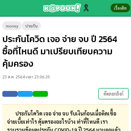
เรื่องฮิต
ข่าว-
money
ประกัน
ความ
ประกันโควิด เจอ จ่าย จบ ปี 2564
รู้
ซื้อที่ไหนดี มาเปรียบเทียบความ
ข่าว
คุ้มครอง
ข่าว
23 ส.ค. 2564 เวลา 23:06:25
บันเทิง
ตรวจ
คัดลอกลิงก์
หวย
ผล
ประกันโควิด เจอ จ่าย จบ รับเงินก้อนเมื่อติดเชื้อ
บอล
จ่ายเบี้ยเท่าไร คุ้มครองอะไรบ้าง ทำที่ไหนดี เรา
สด
รวบรวมข้อมูลประกัน COVID-19 ปี 2564 มาบอกแล้ว