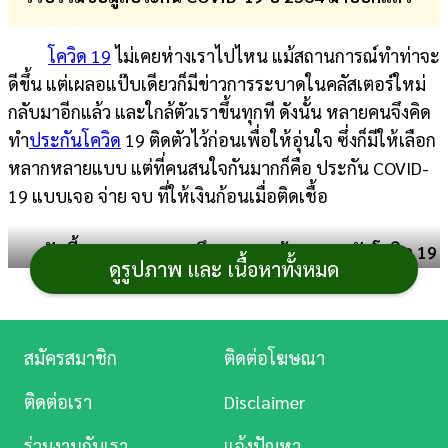
การ
โควิด 19
ไม่เคยห่างเราไปไหน แม้สถานการณ์ทำท่าจะ
เงิน
ดีขึ้น แต่เผลอแป๊บเดียวก็มีข่าวการระบาดในคลัสเตอร์ใหม่
การ
กลับมาอีกแล้ว และใกล้ตัวเราขึ้นทุกที ดังนั้น หลายคนจึงคิด
ศึกษา
ทำ
ประกันโควิด
19 ติดตัวไว้ก่อนเพื่อให้อุ่นใจ ซึ่งก็มีให้เลือก
หลากหลายแบบ แต่ที่คนสนใจกันมากก็คือ ประกัน COVID-
บันเทิง
19 แบบเจอ จ่าย จบ ที่ให้เงินก้อนเมื่อติดเชื้อ
ดู
วันนี้กระปุกดอทคอมจึงรวบรวมข้อมูลประกันโควิด 19
หนัง
ดูรูปภาพ และ เนื้อหาทั้งหมด
แบบเจอ จ่าย จบ ฉบับอัปเดตปี 2564 มาเปรียบเทียบกัน
พร้อมข้อควรพิจารณาก่อนซื้อประกัน
Music
COVID-19
Station
สมัครสมาชิก
ติดต่อโฆษณา
* หมายเหตุ : บางแผนอาจยุติการขายแล้ว โปรดตรวจ
ละคร
สอบจากบริษัทประกันภัยอีกครั้ง ข้อมูลล่าสุดวันที่ 28
ติดต่อเรา
Disclaimer
มิถุนายน 2564
บันเทิง
ร่วมงานกับเรา
แจ้งปัญหา