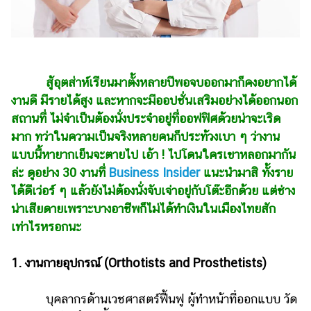
ไตล์
ดูด
วง
ผู้
สู้อุตส่าห์เรียนมาตั้งหลายปีพอจบออกมาก็คงอยากได้
หญิง
งานดี มีรายได้สูง และหากจะมีออปชั่นเสริมอย่างได้ออกนอก
สถานที่ ไม่จำเป็นต้องนั่งประจำอยู่ที่ออฟฟิศด้วยน่าจะเริด
ผู้ชาย
มาก ทว่าในความเป็นจริงหลายคนก็ประท้วงเบา ๆ ว่างาน
สุขภาพ
แบบนี้หายากเย็นจะตายไป เอ้า ! ไปโดนใครเขาหลอกมากัน
ล่ะ ดูอย่าง 30 งานที่
Business Insider
แนะนำมาสิ ทั้งราย
ท่อง
เที่ยว
ได้ดีเว่อร์ ๆ แล้วยังไม่ต้องนั่งจับเจ่าอยู่กับโต๊ะอีกด้วย แต่ช่าง
น่าเสียดายเพราะบางอาชีพก็ไม่ได้ทำเงินในเมืองไทยสัก
สูตร
เท่าไรหรอกนะ
อาหาร
ง่ายๆ
1. งานกายอุปกรณ์ (Orthotists and Prosthetists)
ช้อป
ปิ้ง
บุคลากรด้านเวชศาสตร์ฟื้นฟู ผู้ทำหน้าที่ออกแบบ วัด