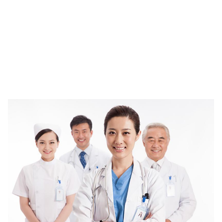
เงิน
การ
ศึกษา
บันเทิง
รูปภาพ
ดู
หนัง
Music
Station
ละคร
บันเทิง
เกาหลี
ไลฟ์