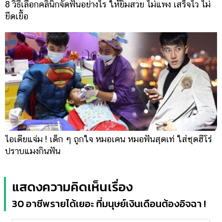
8 วิธีเลือกคลินิกจัดฟันอย่างไร ให้ยิ้มสวย ไม่แพง เสร็จไว ไม่
ยืดเยื้อ
ไอเดียแจ่ม ! เด็ก ๆ ถูกใจ หมอเคน หมอฟันสุดเท่ ใส่ชุดฮีโร่
ปราบแมงกินฟัน
แสดงความคิดเห็นเรื่อง
30 อาชีพรายได้เยอะ ที่มนุษย์เงินเดือนต้องอิจฉา !