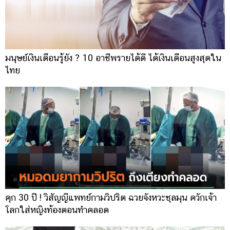
มนุษย์เงินเดือนรู้ยัง ? 10 อาชีพรายได้ดี ได้เงินเดือนสูงสุดใน
ไทย
คุก 30 ปี ! วิสัญญีแพทย์กามวิปริต ฉวยจังหวะชุลมุน ควักเจ้า
โลกใส่หญิงท้องตอนทำคลอด