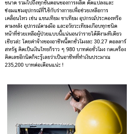
ขนาด รวมไปถึงทุกขั้นตอนของการผลิต ดัดแปลงและ
รถยนต์
ซ่อมแซมอุปกรณ์ที่ใช้กับร่างกายเพื่อช่วยเหลือการ
เคลื่อนไหว เช่น แขนเทียม ขาเทียม อุปกรณ์ประคองหรือ
บ้าน
ดามหลัง อุปกรณ์ดามมือ และอวัยวะเทียมเกือบทุกชนิด
และ
การ
หน้าที่ช่วยเหลือผู้ป่วยแบบนี้แน่นอนว่ารายได้ดีงามทีเดียว
ตกแต่ง
เชียวล่ะ โดยค่าจ้างของอาชีพนี้ตกชั่วโมงละ 30.27 ดอลลาร์
สหรัฐ คิดเป็นเงินไทยก็ราว ๆ 980 บาทต่อชั่วโมง กดเครื่อง
มือ
คิดเลขอีกนิดก็จะรู้เลยว่าเป็นอาชีพที่ทำเงินประมาณ​
ถือ
235,200 บาทต่อเดือนแน่ะ !
ราคา
ทอง
ราคา
น้ำมัน
วา
ไร
ตี้