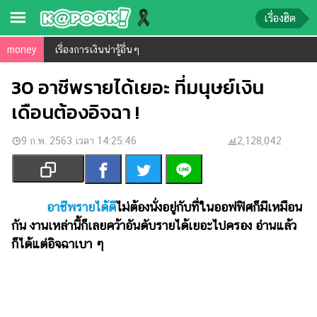
เรื่องฮิต
money
เรื่องการเงินน่ารู้อื่นๆ
ข่าว-
ความ
30 อาชีพรายได้เยอะ ที่มนุษย์เงิน
รู้
เดือนต้องอิจฉา !
ข่าว
9 ก.พ. 2563 เวลา 14:25:46
2,128,042
ข่าว
บันเทิง
ตรวจ
อาชีพรายได้ดี
ไม่ต้องนั่งอยู่กับที่ในออฟฟิศก็มีเหมือน
หวย
กัน งานเหล่านี้ก็เลยคว้าอันดับรายได้เยอะไปครอง อ่านแล้ว
ก็ได้แต่อิจฉาเบา ๆ
ผล
บอล
สด
การ