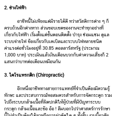
ออนไลน์
2. ช่างไฟฟ้า
ติดต่อ
โฆษณา
อาชีพนี้ไม่เพียงแต่มีรายได้ดี ทว่าสวัสดิการต่าง ๆ ก็
แจ้ง
ครบถ้วนอีกต่างหาก ส่วนขอบเขตของงานจะทำทุกอย่างที่
ปัญหา
เกี่ยวกับไฟฟ้า เริ่มตั้งแต่ขั้นตอนติดตั้ง บำรุง ซ่อมแซม ดูแล
ระบบจ่ายไฟ ข้องเกี่ยวกับเคเบิลและระบบไฟหลายชนิด
ร่วม
ค่าแรงต่อชั่วโมงอยู่ที่ 30.85 ดอลลาร์สหรัฐ (ประมาณ
งาน
กับ
1,000 บาท) ประเมินแล้วเงินเดือนบวกกับค่าความเสี่ยงก็ 2
เรา
แสนกว่าบาทต่อเดือนเหมือนกัน
3. ไคโรแพรกติก (Chiropractic)
อีกหนึ่งอาชีพทางสายการแพทย์ที่จำเป็นต้องมีความรู้
ทักษะ และประสบการณ์พอสมควรสำหรับการจัดกระดูก รวม
ไปถึงระบบกล้ามเนื้อที่ผิดปกติให้ผู้ป่วยที่มีปัญหาระบบ
กระดูก กล้ามเนื้อและข้อ อ้อ ! ลืมบอกไปว่าศาสตร์การรักษา
นี้ไม่จำเป็นต้องใช้ยาหรือการผ่าตัดใด ๆ ทั้งสิ้น งานนี้อาศัย