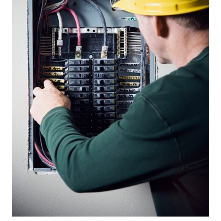
แต่งงาน
แม่
และ
เด็ก
สัตว์
เลี้ยง
Infographic
บริการ
แอปฯ
กระปุก
คอร์ส
ออนไลน์
เรียน
เลข